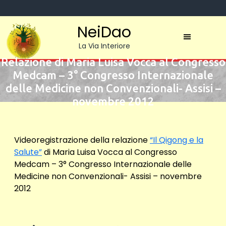
Skip
to
NeiDao
content
La Via Interiore
Relazione di Maria Luisa Vocca al Congresso
Medcam – 3° Congresso Internazionale
delle Medicine non Convenzionali- Assisi –
novembre 2012
Videoregistrazione della relazione
“Il Qigong e la
Salute”
di Maria Luisa Vocca al Congresso
Medcam – 3° Congresso Internazionale delle
Medicine non Convenzionali- Assisi – novembre
2012