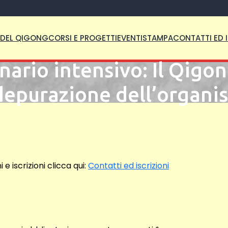
A DEL QIGONG
CORSI E PROGETTI
EVENTI
STAMPA
CONTATTI ED I
ario intensivo: Il Qigo
depurazione dell’organ
 iscrizioni clicca qui:
Contatti ed iscrizioni