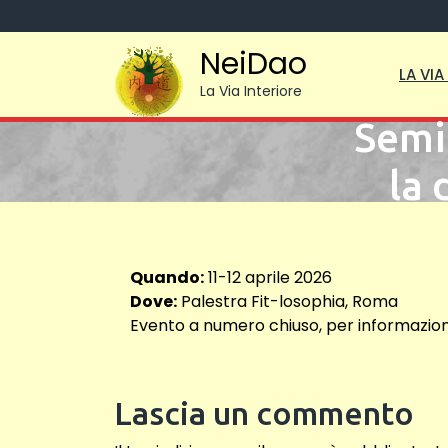
Skip
to
NeiDao
content
LA VI
La Via Interiore
Semin
la 
Quando:
11-12 aprile 2026
Dove:
Palestra Fit-losophia, Roma
Evento a numero chiuso, per informazioni e
Lascia un commento