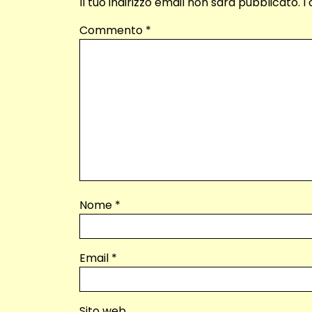
Il tuo indirizzo email non sarà pubblicato.
I
Commento
*
Nome
*
Email
*
Sito web